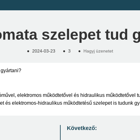
omata szelepet tud 
●
2024-03-23
●
3
●
Hagyj üzenetet
 gyártani?
művel, elektromos működtetővel és hidraulikus működtetővel t
t és elektromos-hidraulikus működtetésű szelepet is tudunk gyá
Következő: