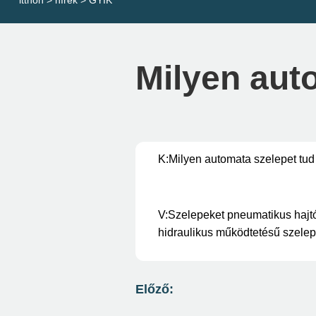
itthon
>
hírek
>
GYIK
Milyen aut
K:
Milyen automata szelepet tud
V:
Szelepeket pneumatikus hajtó
hidraulikus működtetésű szelepe
Előző: