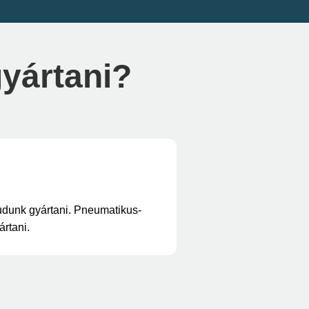
gyártani?
udunk gyártani. Pneumatikus-
rtani.