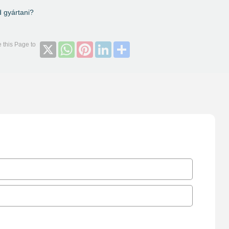
d gyártani?
X
WhatsApp
Pinterest
LinkedIn
Share